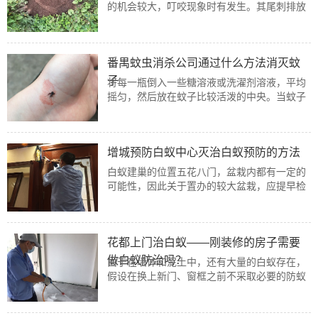
的机会较大，叮咬现象时有发生。其尾刺排放
的毒液可引起过敏反应，甚至导致人类死亡。
火蚁的名称便是在描述被其叮咬后如火灼伤般
疼痛感，其后会出现如灼伤般的水泡。
番禺蚊虫消杀公司通过什么方法消灭蚊
子
将每一瓶倒入一些糖溶液或洗濯剂溶液，平均
摇匀，然后放在蚊子比较活泼的中央。当蚊子
闻到这些刺激性的滋味时，会吸收它们自动飞
到瓶子里，粘在这些溶剂上，然后粘死。
增城预防白蚁中心灭治白蚁预防的方法
白蚁建巢的位置五花八门，盆栽内都有一定的
可能性，因此关于置办的较大盆栽，应提早检
查能否会有白蚁藏身其中，一旦发现，一定要
立即消灭，把蚁巢烧毁。
花都上门治白蚁——刚装修的房子需要
做白蚁防治吗？
由于在墙体和泥土中，还有大量的白蚁存在，
假设在换上新门、窗框之前不采取必要的防蚁
措施，那么，新安装的木门、窗框就正好成了
白蚁的新颖食料。