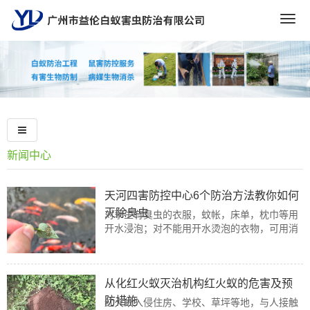
Togg
navig
新闻中心
天河四害防控中心6个防治方法教你如何
灭除臭虫
对孳生有臭虫的衣服，蚊帐，床单，枕巾等用
开水浸泡；对不能用开水烫泡的衣物，可用消
毒粉或洗衣粉浸泡半个小时，操作完之后必需
洗洁净才可以运用。
从化红火蚁灭治机构红火蚁的危害及预
防措施
红火蚁入侵住房、学校、草坪等地，与人接触