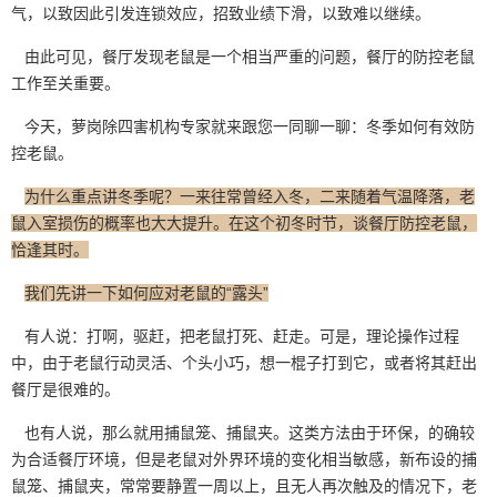
气，以致因此引发连锁效应，招致业绩下滑，以致难以继续。
由此可见，餐厅发现老鼠是一个相当严重的问题，餐厅的防控老鼠
工作至关重要。
今天，萝岗除四害机构专家就来跟您一同聊一聊：冬季如何有效防
控
老鼠
。
为什么重点讲冬季呢？一来往常曾经入冬，二来随着气温降落，老
鼠入室损伤的概率也大大提升。在这个初冬时节，谈餐厅防控老鼠，
恰逢其时。
我们先讲一下如何应对老鼠的“露头”
有人说：打啊，驱赶，把老鼠打死、赶走。可是，理论操作过程
中，由于老鼠行动灵活、个头小巧，想一棍子打到它，或者将其赶出
餐厅是很难的。
也有人说，那么就用捕鼠笼、捕鼠夹。这类方法由于环保，的确较
为合适
餐厅环境，
但是老鼠对外界环境的变化相当敏感，新布设的捕
鼠笼、捕鼠夹，常常要静置一周以上，且无人再次触及的情况下，老