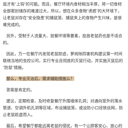
鼠才有“上钩”的可能。而且，餐厅环境内食材相当丰厚，将一切食材
全部密封储存的难渡过大，所以，想在众多食物“诱惑”的大环境下，
让老鼠对存在“安全隐患”的捕鼠笼、捕鼠夹上的食物产生兴味，是很
难完成的。
另外，受制于人流量大、就餐环境等要素，投放老鼠药也是不适合
的。
因此，万一在餐厅内发现老鼠踪迹，萝岗除四害机构建议第一时间
联络当地的虫控公司，实行专业且彻底的
灭鼠行动
，并实施灭鼠后的
“防鼠”措施。
那么，专业灭治后，需求辅助措施么？
答案是肯定的。
建议，定期检查、及时修复餐厅外围墙体孔洞；对通向室外的落水
管道、空调外机孔洞等区域，布设捕鼠笼，或设防小口径铁丝网，防
止老鼠趁虚而入。
最后，希望餐厅都能远离老鼠的侵扰，有一个让顾客安心、放心的