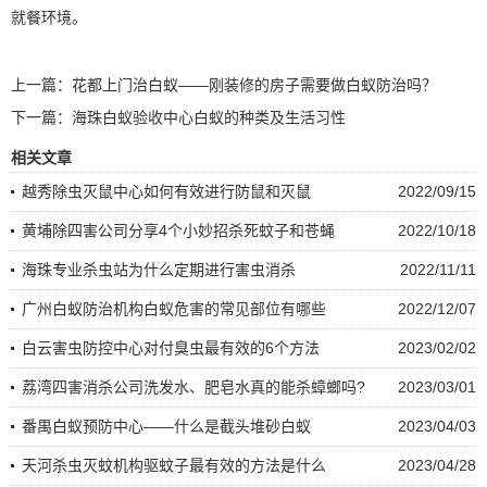
就餐环境。
上一篇：
花都上门治白蚁——刚装修的房子需要做白蚁防治吗？
下一篇：
海珠白蚁验收中心白蚁的种类及生活习性
相关文章
越秀除虫灭鼠中心如何有效进行防鼠和灭鼠
2022/09/15
黄埔除四害公司分享4个小妙招杀死蚊子和苍蝇
2022/10/18
海珠专业杀虫站为什么定期进行害虫消杀
2022/11/11
广州白蚁防治机构白蚁危害的常见部位有哪些
2022/12/07
白云害虫防控中心对付臭虫最有效的6个方法
2023/02/02
荔湾四害消杀公司洗发水、肥皂水真的能杀蟑螂吗?
2023/03/01
番禺白蚁预防中心——什么是截头堆砂白蚁
2023/04/03
天河杀虫灭蚊机构驱蚊子最有效的方法是什么
2023/04/28