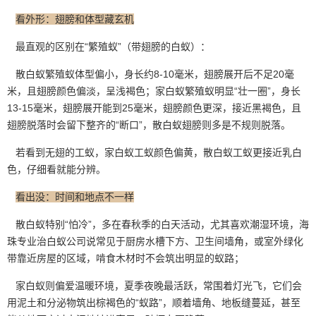
看外形：翅膀和体型藏玄机
最直观的区别在“繁殖蚁”（带翅膀的白蚁）：
散白蚁繁殖蚁体型偏小，身长约8-10毫米，翅膀展开后不足20毫
米，且翅膀颜色偏淡，呈浅褐色；家白蚁繁殖蚁明显“壮一圈”，身长
13-15毫米，翅膀展开能到25毫米，翅膀颜色更深，接近黑褐色，且
翅膀脱落时会留下整齐的“断口”，散白蚁翅膀则多是不规则脱落。
若看到无翅的工蚁，家白蚁工蚁颜色偏黄，散白蚁工蚁更接近乳白
色，仔细看就能分辨。
看出没：时间和地点不一样
散白蚁特别“怕冷”，多在春秋季的白天活动，尤其喜欢
潮湿
环境，海
珠专业治白蚁公司说常见于厨房水槽下方、卫生间墙角，或室外绿化
带靠近房屋的区域，啃食木材时不会筑出明显的蚁路；
家白蚁则偏爱温暖环境，夏季夜晚最活跃，常围着灯光飞，它们会
用泥土和分泌物筑出棕褐色的“蚁路”，顺着墙角、地板缝蔓延，甚至