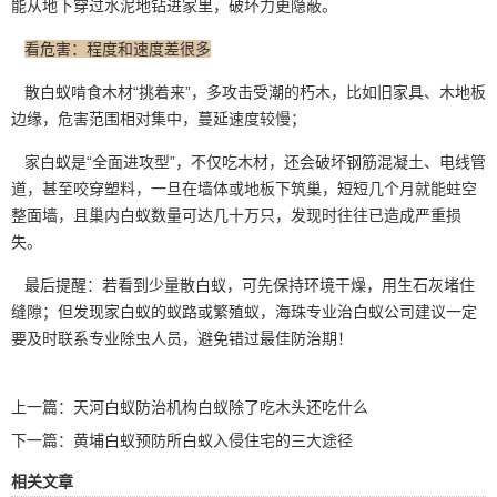
能从地下穿过水泥地钻进家里，破坏力更隐蔽。
看危害：程度和速度差很多
散白蚁啃食木材“挑着来”，多攻击受潮的朽木，比如旧家具、木地板
边缘，危害范围相对集中，蔓延速度较慢；
家白蚁是“全面进攻型”，不仅吃木材，还会破坏钢筋混凝土、电线管
道，甚至咬穿塑料，一旦在墙体或地板下筑巢，短短几个月就能蛀空
整面墙，且巢内
白蚁数量
可达几十万只，发现时往往已造成严重损
失。
最后提醒：若看到少量散白蚁，可先保持环境干燥，用生石灰堵住
缝隙；但发现家白蚁的蚁路或繁殖蚁，海珠专业治白蚁公司建议一定
要及时联系专业除虫人员，避免错过最佳防治期！
上一篇：
天河白蚁防治机构白蚁除了吃木头还吃什么
下一篇：
黄埔白蚁预防所白蚁入侵住宅的三大途径
相关文章