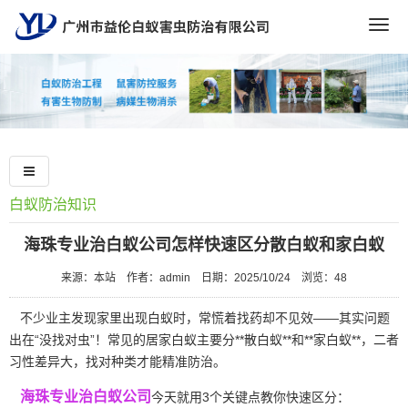
Togg
navig
白蚁防治知识
海珠专业治白蚁公司怎样快速区分散白蚁和家白蚁
来源：本站
作者：admin
日期：2025/10/24
浏览：
48
不少业主发现家里出现白蚁时，常慌着找药却不见效——其实问题
出在“没找对虫”！常见的居家白蚁主要分**散白蚁**和**家白蚁**，二者
习性差异大，找对种类才能精准防治。
海珠专业治白蚁公司
今天就用3个关键点教你快速区分：