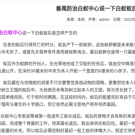
番禺防治白蚁中心说一下白蚁蚁
来源：本站
作者：admin
日期：2022/5
治白蚁中心
说一下白蚁蚁后是怎样产生的
：在老的蚁后行将死亡的时分，就会产下一些蚁卵，这些蚁卵都是未来能长
长中夭折了，或是先天营养条件差而被
蚁群淘汰
，最后蚁群也是将一只最能
：蚁后作为蚁群的开创人，在光荣地完成了交配的任务后，就由空中降落
直通公开，在深约30厘米的中央为本人开拓一个宽度约6厘米的小房子。
：蚁后藏在与世隔绝的洞里不只仅要警觉其他动物的侵略，更要担忧本人
要树立王国的蚁后中，大局部还未等到树立起本人的王国，就与世长辞了
的孤单微风险，忙于和时间赛跑，在这段时间内，蚁后的能量完好来自于
于饿死与重生的十字路口，但它依然必需注意地产卵并侍弄菌园。
白蚁中心专家说等候第一批成年工蚁长成后，蚁后的食物才会有新的来源
菌园
，完成整个育菌的工作，待真菌长成后，取出来供应蚁后吃。最初一
有能量的补充，所以蚁后必需控制好最初一批工蚁的
体魄大小
，假定它培