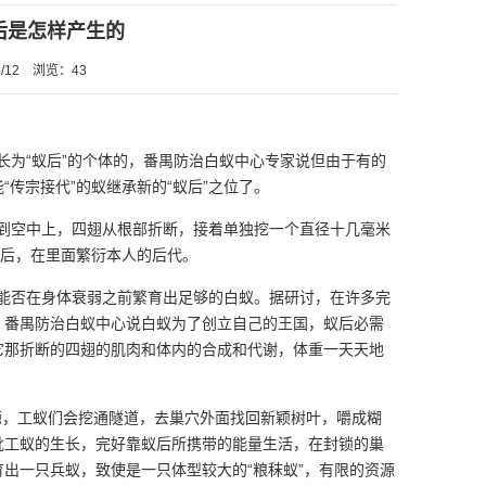
后是怎样产生的
/12
浏览：
43
为“蚁后”的个体的，番禺防治白蚁中心专家说但由于有的
“传宗接代”的蚁继承新的“蚁后”之位了。
到空中上，四翅从根部折断，接着单独挖一个直径十几毫米
然后，在里面繁衍本人的后代。
能否在身体衰弱之前繁育出足够的白蚁。据研讨，在许多完
。番禺防治白蚁中心说白蚁为了创立自己的王国，蚁后必需
它那折断的四翅的肌肉和体内的合成和代谢，体重一天天地
，工蚁们会挖通隧道，去巢穴外面找回新颖树叶，嚼成糊
批工蚁的生长，完好靠蚁后所携带的能量生活，在封锁的巢
育出一只兵蚁，致使是一只体型较大的“粮秣蚁”，有限的资源