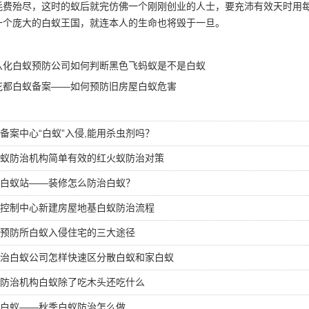
耗费殆尽，这时的蚁后就完仿佛一个刚刚创业的人士，要充沛有效天时用
一个庞大的白蚁王国，就连本人的生命也将毁于一旦。
从化白蚁预防公司如何判断黑色飞蚂蚁是不是白蚁
花都白蚁备案——如何预防旧房屋白蚁危害
备案中心“白蚁”入侵,能用杀虫剂吗？
蚁防治机构简单有效的红火蚁防治对策
白蚁站——装修怎么防治白蚁？
控制中心新建房屋地基白蚁防治流程
预防所白蚁入侵住宅的三大途径
治白蚁公司怎样快速区分散白蚁和家白蚁
防治机构白蚁除了吃木头还吃什么
白蚁——秋季白蚁防治怎么做