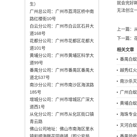
就会完好
生）
无法创立
广州总公司：广州市荔湾区桥中南
路红楼街10号
白云分公司：广州市白云区石井大
上一篇：
道168号
下一篇：
花都分公司：广州市花都区花都大
道101号
相关文章
黄埔分公司：广州市黄埔区科学大
番禺白蚁
道99号
番禺分公司：广州市番禺区番禺大
越秀红火
道北537号
南沙杀灭
南沙分公司：广州市南沙区海滨路
185号
广州白蚁
增城分公司：广州市增城区广深大
黄埔白蚁
道西1号
从化分公司：广州市从化区街口镇
海珠专业
青云路
天河白蚁
佛山公司地址：佛山市南海区里水
镇和顺海畔花园商铺（即公安局
番禺验收