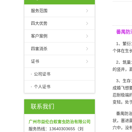
服务范围
四大优势
番禺防
客户案例
1、繁衍
四害消杀
个体在生
证书
2、筑巢
的竖井，
公司证书
3、生存
个人证书
成婚飞想
忍耐极端
变轻。处
联系我们
番禺防治
状，塞进
广州市益伦白蚁害虫防治有限公司
穴中，没
服务热线：13640303655（刘